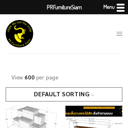
Menu
PRFurnitureSiam
View
600
per page
DEFAULT SORTING