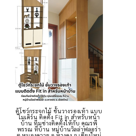
ตู้โชว์กระจกไม้ ชั้นวางรองเท้า แบบ
โมเดิร์น ติดตั้ง Fit in สำหรับหน้า
บ้าน ทีมช่างติดตั้งให้กับ คุณรพี
พรรณ ที่บ้าน หมู่บ้านวิลล่าฟลอร่า
ต.หนองควาย อ.หางดง จ.เชียงใหม่