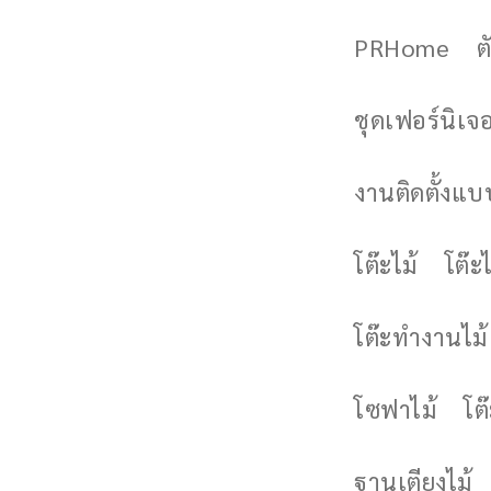
PRHome
ต
ชุดเฟอร์นิเจอร
งานติดตั้งแบบ
โต๊ะไม้
โต๊ะไ
โต๊ะทำงานไม้
โซฟาไม้
โต
ฐานเตียงไม้