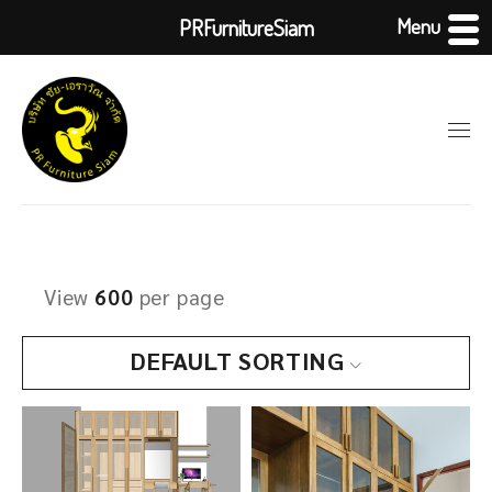
Menu
PRFurnitureSiam
View
600
per page
DEFAULT SORTING