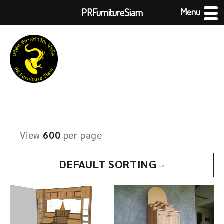
Menu
PRFurnitureSiam
View
600
per page
DEFAULT SORTING