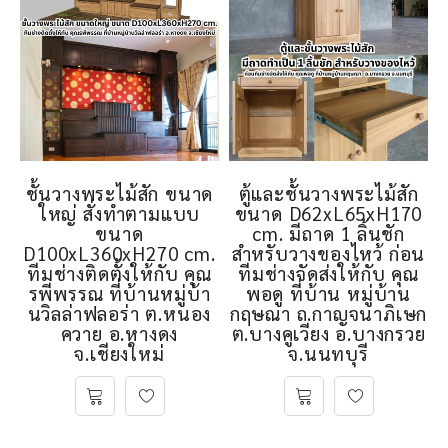
ชั้นวางพระไม้สัก ขนาด
ตู้และชั้นวางพระไม้สัก
ใหญ่ สั่งทำตามแบบ
ขนาด D62xL65xH170
ขนาด
cm. มีถาด 1 ลิ้นชัก
D100xL360xH270 cm.
สำหรับวางของไหว้ ก่อน
ทีมช่างติดตั้งให้กับ คุณ
ทีมช่างจัดส่งให้กับ คุณ
รพีพรรณ ที่บ้านหมู่บ้า
พอดู ที่บ้าน หมู่บ้าน
นวิลล่าฟลอร่า ต.หนอง
กฤษณา ถ.กาญจนาภิเษก
ควาย อ.หางดง
ต.บางคูเวียง อ.บางกรวย
จ.เชียงใหม่
จ.นนทบุรี