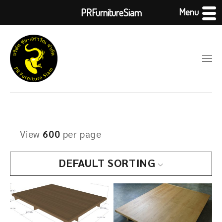
Menu
PRFurnitureSiam
View
600
per page
DEFAULT SORTING