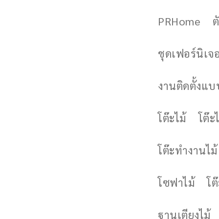
PRHome
ต
ชุดเฟอร์นิเจอร
งานติดตั้งแบบ
โต๊ะไม้
โต๊ะไ
โต๊ะทำงานไม้
โซฟาไม้
โต
ฐานเตียงไม้