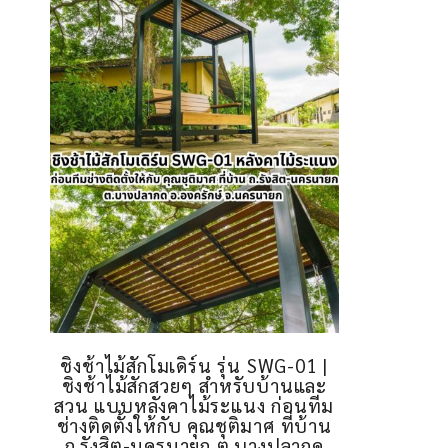
ชิงช้าไม้สักโมเดิร์น รุ่น SWG-01 |
ชิงช้าไม้สักสวยๆ สำหรับบ้านและ
สวน แบบหลังคาไม้ระแนง ก่อนทีม
ช่างติดตั้งให้กับ คุณชุติมาศ ที่บ้าน
ถ.รังสิต-นครนายก ต.บางปลากด