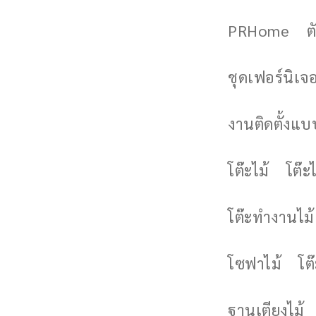
PRHome
ต
ชุดเฟอร์นิเจอร
งานติดตั้งแบบ
โต๊ะไม้
โต๊ะไ
โต๊ะทำงานไม้
โซฟาไม้
โต
ฐานเตียงไม้