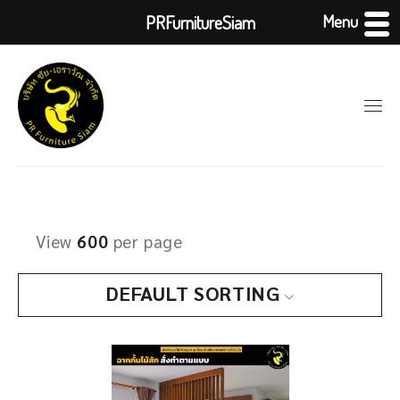
Menu
PRFurnitureSiam
View
600
per page
DEFAULT SORTING