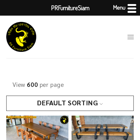
Menu
PRFurnitureSiam
View
600
per page
DEFAULT SORTING