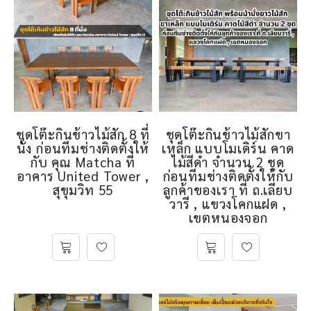
ชุดโต๊ะกินข้าวไม้สัก 8 ที่
ชุดโต๊ะกินข้าวไม้สักขา
นั่ง ก่อนทีมช่างติดตั้งให้
เหล็ก แบบโมเดิร์น คาด
กับ คุณ Matcha ที่
ไม้สีดำ จำนวน 2 ชุด
อาคาร United Tower ,
ก่อนทีมช่างติดตั้งให้กับ
สุขุมวิท 55
ลูกค้าของเรา ที่ ถ.เลียบ
วารี , แขวงโคกแฝด ,
เขตหนองจอก