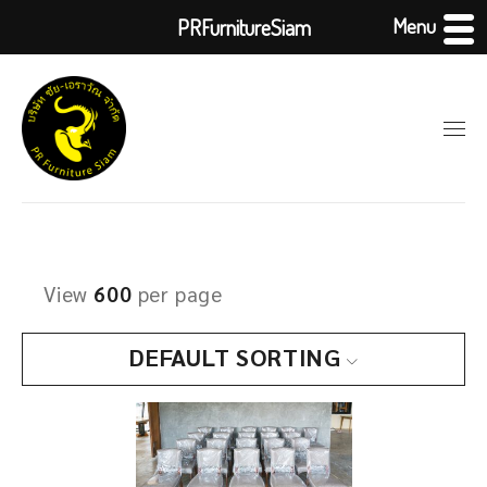
Menu
PRFurnitureSiam
View
600
per page
DEFAULT SORTING