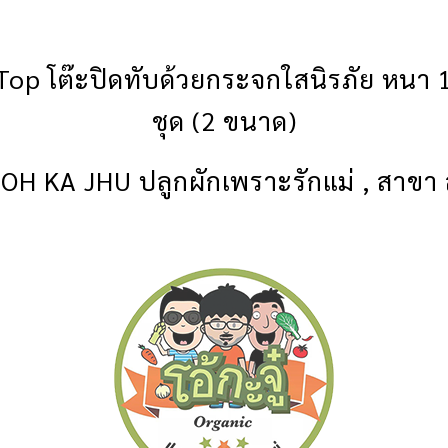
บ Top โต๊ะปิดทับด้วยกระจกใสนิรภัย หนา
ชุด (2 ขนาด)
าร OH KA JHU ปลูกผักเพราะรักแม่ , สาข