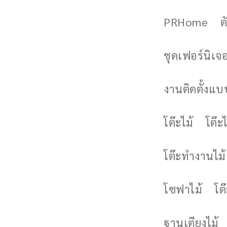
PRHome
ต
ชุดเฟอร์นิเจอร
งานติดตั้งแบบ
โต๊ะไม้
โต๊ะไ
โต๊ะทำงานไม้
โซฟาไม้
โต
ฐานเตียงไม้