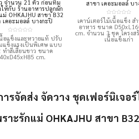
าว จำนวน 21 ตัว ก่อนทีม
อาหาร จำนวน 3 ชุด ก่อ
้งให้กับ ร้านอาหารปลูกผัก
ติดตั้งให้กับ ร้านอาหา
กแม่ OHKAJHU สาขา B32
เพราะรักแม่ OHKAJHU 
 เดอะมอลล์ บางกะปิ
สาขา เดอะมอลล์ บา
ม้เนื้อแข็งและหวายแท้ ปรับ
เคาน์เตอร์ไม้เนื้อแข็ง ส
ามแข็งแรงเป็นพิเศษ แบบ
อาหาร ขนาด D50xL1
 ทำสีเสี้ยนขาว ขนาด
cm. จำนวน 3 ชุด โครงสร้
40xD45xH85 cm.
เนื้อแข็งเก่า
ารจัดส่ง จัดวาง ชุดเฟอร์นิเจอร
เพราะรักแม่ OHKAJHU สาขา B3