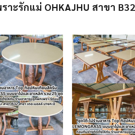
เพราะรักแม่ OHKAJHU สาขา B3