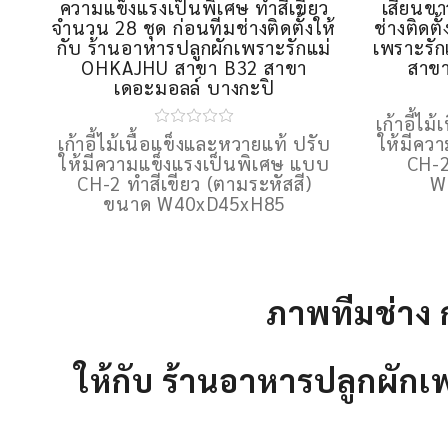
ความแข็งแรงเป็นพิเศษ ทำสีเขียว
เสี้ยนข
จำนวน 28 ชุด ก่อนทีมช่างติดตั้งให้
ช่างติดตั
กับ ร้านอาหารปลูกผักเพราะรักแม่
เพราะรั
OHKAJHU สาขา B32 สาขา
สาขา
เดอะมอลล์ บางกะปิ
เก้าอี้ไ
เก้าอี้ไม้เนื้อแข็งและหวายแท้ ปรับ
ให้มีคว
ให้มีความแข็งแรงเป็นพิเศษ แบบ
CH-2
CH-2 ทำสีเขียว (ตามระหัสสี)
W
ขนาด W40xD45xH85
ภาพทีมช่าง ก
ให้กับ ร้านอาหารปลูกผัก