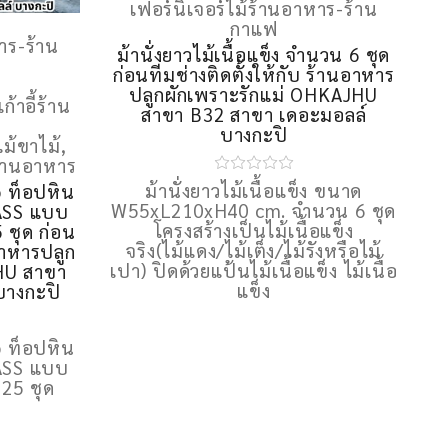
เฟอร์นิเจอร์ไม้ร้านอาหาร-ร้าน
กาแฟ
าร-ร้าน
ม้านั่งยาวไม้เนื้อแข็ง จำนวน 6 ชุด
ก่อนทีมช่างติดตั้งให้กับ ร้านอาหาร
ปลูกผักเพราะรักแม่ OHKAJHU
ก้าอี้ร้าน
สาขา B32 สาขา เดอะมอลล์
บางกะปิ
ไม้ขาไม้
,
ร้านอาหาร
ม้านั่งยาวไม้เนื้อแข็ง ขนาด
p ท็อปหิน
W55xL210xH40 cm. จำนวน 6 ชุด
ASS แบบ
โครงสร้างเป็นไม้เนื้อแข็ง
 ชุด ก่อน
จริง(ไม้แดง/ไม้เต็ง/ไม้รังหรือไม้
นอาหารปลูก
เปา) ปิดด้วยแป้นไม้เนื้อแข็ง ไม้เนื้อ
HU สาขา
แข็ง
บางกะปิ
p ท็อปหิน
ASS แบบ
25 ชุด