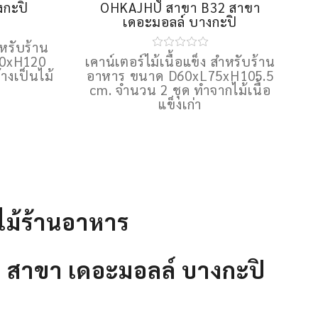
นทีมช่าง
เลื่อน สำหรับร้านอาหาร จำนวน 2
รปลูกผัก
ชุด ก่อนทีมช่างติดตั้งให้กับ ร้าน
สาขา B32
อาหารปลูกผักเพราะรักแม่
งกะปิ
OHKAJHU สาขา B32 สาขา
เดอะมอลล์ บางกะปิ
ำหรับร้าน
60xH120
เคาน์เตอร์ไม้เนื้อแข็ง สำหรับร้าน
างเป็นไม้
อาหาร ขนาด D60xL75xH105.5
cm. จำนวน 2 ชุด ทำจากไม้เนื้อ
แข็งเก่า
์ไม้ร้านอาหาร
2 สาขา เดอะมอลล์ บางกะปิ