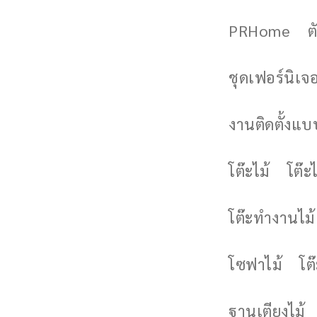
PRHome
ต
ชุดเฟอร์นิเจอร
งานติดตั้งแบบ
โต๊ะไม้
โต๊ะไ
โต๊ะทำงานไม้
โซฟาไม้
โต
ฐานเตียงไม้