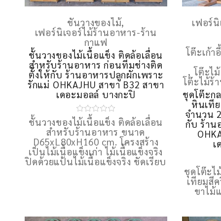
ชั้นวางของไม้
,
เฟอร์น
เฟอร์นิเจอร์ไม้ร้านอาหาร-ร้าน
กาแฟ
โต๊ะเก้าอ
ชั้นวางของไม้เนื้อแข็ง ติดล้อเลื่อน
สำหรับร้านอาหาร ก่อนทีมช่างติด
,
โต๊ะไม้
ตั้งให้กับ ร้านอาหารปลูกผักเพราะ
โต๊ะไม้ร
รักแม่ OHKAJHU สาขา B32 สาขา
เดอะมอลล์ บางกะปิ
ชุดโต๊ะก
หินเที
จำนวน 2 
ชั้นวางของไม้เนื้อแข็ง ติดล้อเลื่อน
กับ ร้าน
สำหรับร้านอาหาร ขนาด
OHKA
D65xL80xH160 cm. โครงสร้าง
เ
เป็นไม้เนื้อแข็งเก่า ไม้เนื้อแข็งจริง
ปิดด้วยแป้นไม้เนื้อแข็งจริง ขัดเรียบ
ชุดโต๊ะไ
เทียมส
ขาไม้